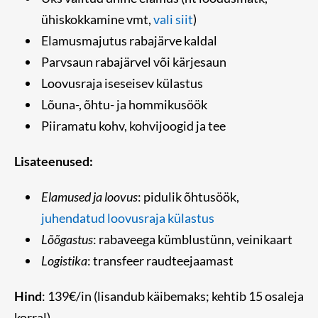
ühiskokkamine vmt,
vali siit
)
Elamusmajutus rabajärve kaldal
Parvsaun rabajärvel või kärjesaun
Loovusraja iseseisev külastus
Lõuna-, õhtu- ja hommikusöök
Piiramatu kohv, kohvijoogid ja tee
Lisateenused:
Elamused ja loovus
: pidulik õhtusöök,
juhendatud loovusraja külastus
Lõõgastus
: rabaveega kümblustünn, veinikaart
Logistika
: transfeer raudteejaamast
Hind
: 139€/in (lisandub käibemaks; kehtib 15 osaleja
korral)