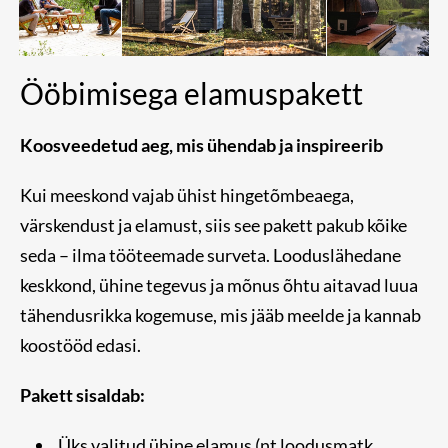
Ööbimisega elamuspakett
Koosveedetud aeg, mis ühendab ja inspireerib
Kui meeskond vajab ühist hingetõmbeaega,
värskendust ja elamust, siis see pakett pakub kõike
seda – ilma tööteemade surveta. Looduslähedane
keskkond, ühine tegevus ja mõnus õhtu aitavad luua
tähendusrikka kogemuse, mis jääb meelde ja kannab
koostööd edasi.
Pakett sisaldab:
Üks valitud ühine elamus (nt loodusmatk,