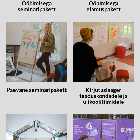
Ööbimisega
Ööbimisega
seminaripakett
elamuspakett
Päevane seminaripakett
Kirjutuslaager
teaduskondadele ja
ülikoolitiimidele