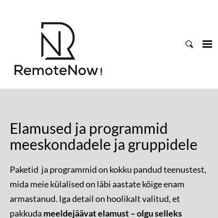
Elamused ja programmid
meeskondadele ja gruppidele
Paketid ja programmid on kokku pandud teenustest,
mida meie külalised on läbi aastate kõige enam
armastanud. Iga detail on hoolikalt valitud, et
pakkuda
meeldejäävat elamust – olgu selleks